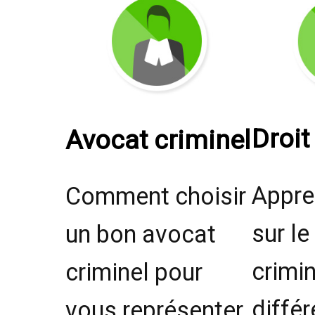
Droit
Avocat criminel
Appre
Comment choisir
sur le
un bon avocat
crimin
criminel pour
diffé
vous représenter