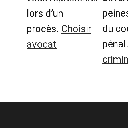
peine
lors d’un
du co
procès.
Choisir
péna
avocat
crimin